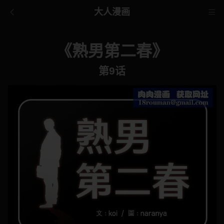
大人漫画
《熟男第二春》
第9话