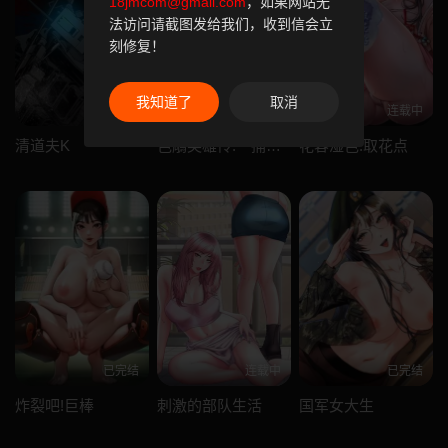
18jmcom@gmail.com
，如果网站无
法访问请截图发给我们，收到信会立
刻修复！
我知道了
取消
连载中
连载中
连载中
清道夫K
色鵰英雄传:一捅天下
花容湿色:取花点
已完结
连载中
已完结
炸裂吧!巨棒
刺激的部队生活
国军女大生