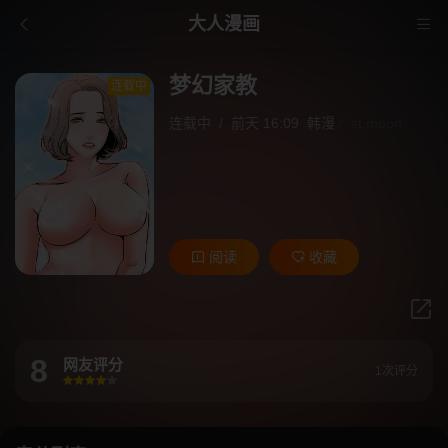
大人漫画
梦幻家教
连载中
连载中
/
前天 16:09
韩漫
/
st.moon
阅读
收藏
8
网友评分
1次评分
很差
较差
还行
推荐
力荐