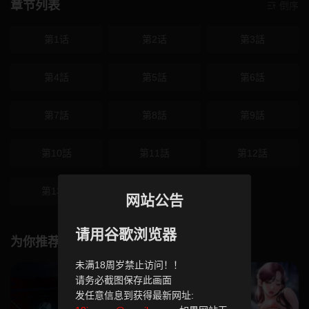
章节列表
倒序
第1话
第2话
第3話
第4話
第5話
第6話
第7話
第8話
第9話
第10話
第11話
第12話
第13話
网站公告
请用谷歌浏览器
为你推荐
未满18周岁禁止访问！！
请务必截图保存此画面
发任意信息到获得最新网址: