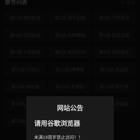
章节列表
倒序
第1话-靠时机逆
第2話-還不出錢
第3話-不然就用
第4話-完成秘密
第5話-征服優越
第6話-惡意欠債
第7話-不想被賣
第8話-我可以叫
第9話-夜間限定
第10話-分期付
第11話-隨傳隨
第12話-爬過來
第13話-無比羞
第14話-有錢能
第15話-意外得
第16話-公開上
第17話-被摸幾
第18話-妳喜歡
网站公告
第19話-與惡魔
请用谷歌浏览器
未满18周岁禁止访问！！