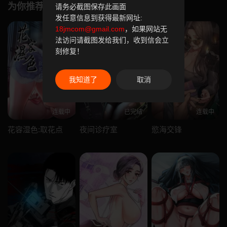
为你推荐
请务必截图保存此画面
发任意信息到获得最新网址:
18jmcom@gmail.com
，如果网站无
法访问请截图发给我们，收到信会立
刻修复！
我知道了
取消
连载中
已完结
连载中
花容湿色:取花点
夜间诊疗室
慾海交锋