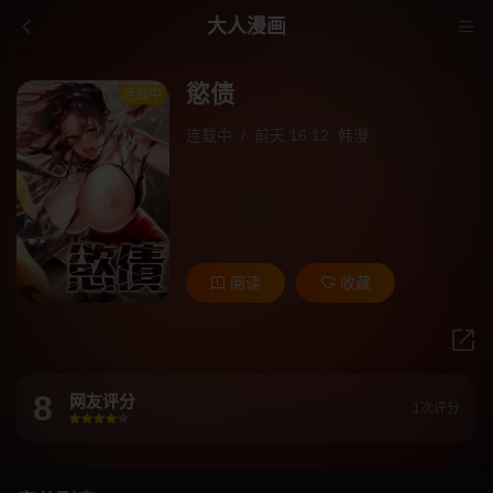
大人漫画
慾债
连载中
连载中
/
前天 16:12
韩漫
/
阅读
收藏
8
网友评分
1次评分
很差
较差
还行
推荐
力荐