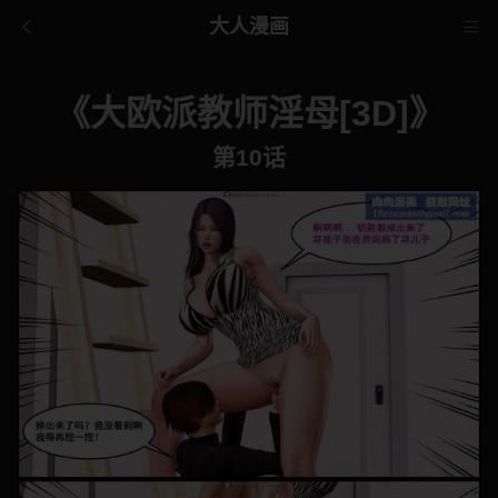
大人漫画
《大欧派教师淫母[3D]》
第10话