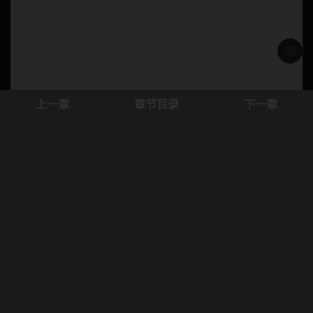
浅色模
上一章
章节目录
下一章
本站只提供WEB页面服务，本站不存储、不制作任何漫画，不承担任何由于内容的合
法性及健康性所引起的争议和法律责任。
若本站收录内容侵犯了您的权益，请附说明联系邮箱，本站将第一时间处理。
联系邮箱：
© 2024 18jman.com All rights reservd.