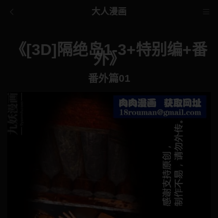
大人漫画
《[3D]隔绝岛1-3+特别编+番
外》
番外篇01