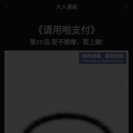
大人漫画
《请用啪支付》
第25话-受不瞭瞭，要上瞭!