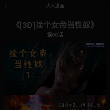
大人漫画
《[3D]捡个女帝当性奴》
第08话