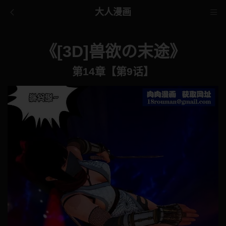
大人漫画
《[3D]兽欲の末途》
第14章【第9话】