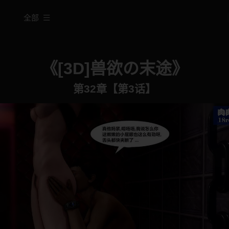
全部
《[3D]兽欲の末途》
第32章【第3话】