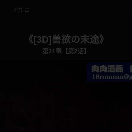
全部
《[3D]兽欲の末途》
第21章【第2话】