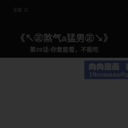
全部
《↖㊣煞气a猛男㊣↘》
第39话-你隻能看，不能吃