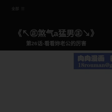
全部
《↖㊣煞气a猛男㊣↘》
第26话-看看妳老公的厉害