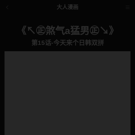
大人漫画
《↖㊣煞气a猛男㊣↘》
第15话-今天来个日韩双拼