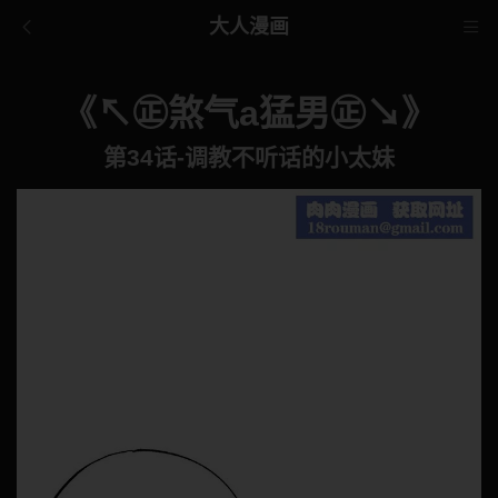
大人漫画
《↖㊣煞气a猛男㊣↘》
第34话-调教不听话的小太妹