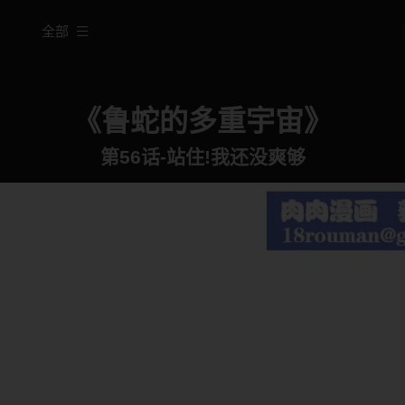
全部
《鲁蛇的多重宇宙》
第56话-站住!我还没爽够