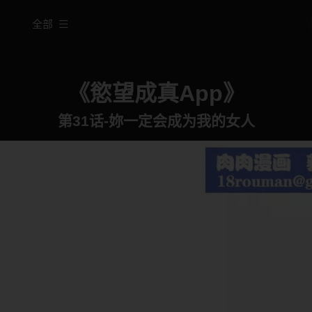
全部
《慾望成真App》
第31话-妳一定会成为我的女人