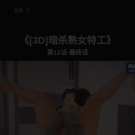
全部
《[3D]暗杀熟女特工》
第12话-最终话