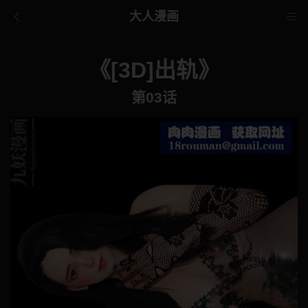
大人漫画
《[3D]出轨》
第03话