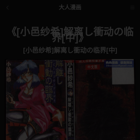
大人漫画
《[小邑纱希]解离し衝动の临
界[中]》
[小邑纱希]解离し衝动の临界[中]