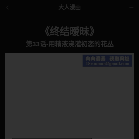
大人漫画
《终结暧昧》
第33话-用精液浇灌初恋的花丛