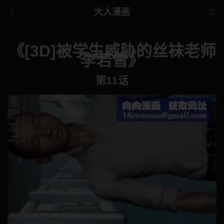
大人漫画
《[3D]被学生威胁的丝袜老师
李若雪》
第11话