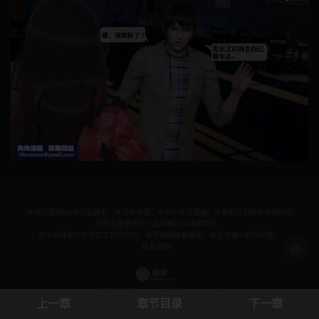
本站只提供WEB页面服务，本站不存储、不制作任何漫画，不承担任何由于内容的合
法性及健康性所引起的争议和法律责任。
若本站收录内容侵犯了您的权益，请附说明联系邮箱，本站将第一时间处理。
联系邮箱：
浅色模
© 2024 18jman.com All rights reservd.
上一章
章节目录
下一章