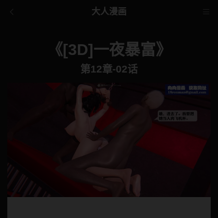
大人漫画
《[3D]一夜暴富》
第12章-02话