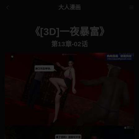
大人漫画
《[3D]一夜暴富》
第13章-02话