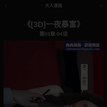
大人漫画
《[3D]一夜暴富》
第03章-04话