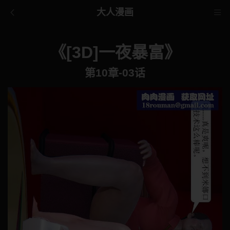
大人漫画
《[3D]一夜暴富》
第10章-03话