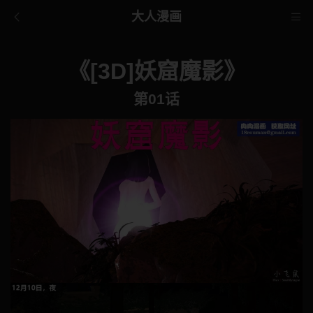
大人漫画
《[3D]妖窟魔影》
第01话