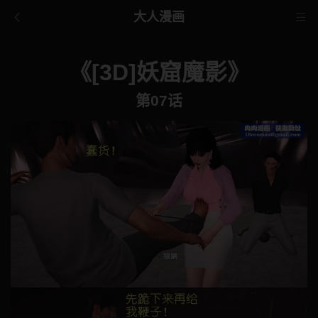
大人漫画
《[3D]妖窟魔影》
第07话