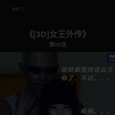
全部
《[3D]女王外传》
第09话