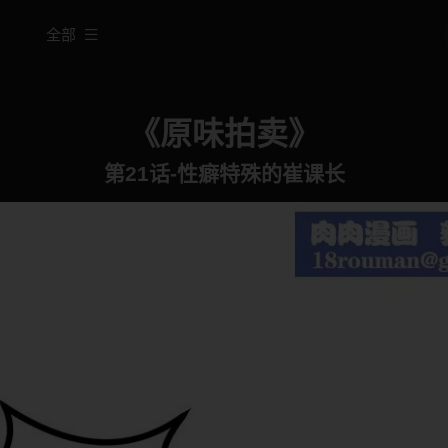
全部
《原味拍卖》
第21话-性癖特殊的崔课长