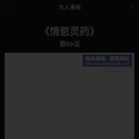
大人漫画
《情慾灵药》
第69话