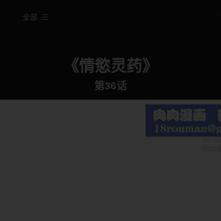
全部
《情慾灵药》
第36话