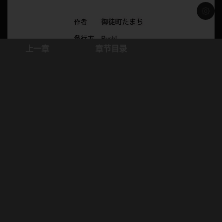
浅色模
上一章
章节目录
本站只提供WEB页面服务，本站不存储、不制作任何漫画，不承担任何由于内容的合