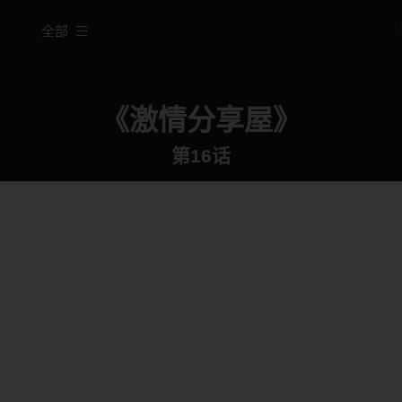
全部
《激情分享屋》
第16话