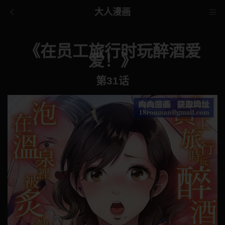
大人漫画
《在员工旅行时玩醉酒爱
爱！》
第31话