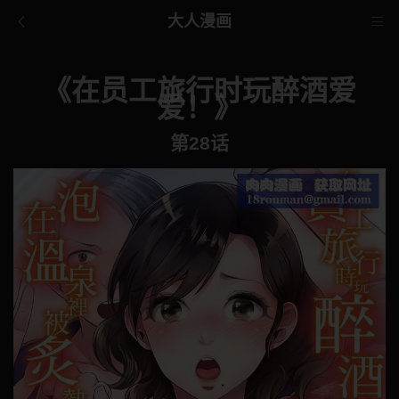
大人漫画
《在员工旅行时玩醉酒爱
爱！》
第28话